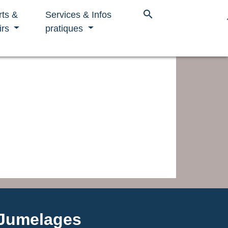
search
rts &
Services & Infos
irs
pratiques
Jumelages