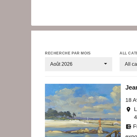
RECHERCHE PAR MOIS
ALL CAT
Août 2026
All c
Jea
18 A
L
location_on
4
F
account_balance_wallet
expo