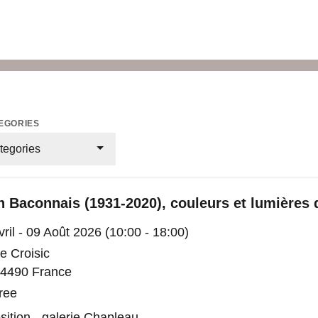
EGORIES
ategories
n Baconnais (1931-2020), couleurs et lumières d
vril - 09 Août 2026 (10:00 - 18:00)
e Croisic
4490 France
ree
sition - galerie Chapleau