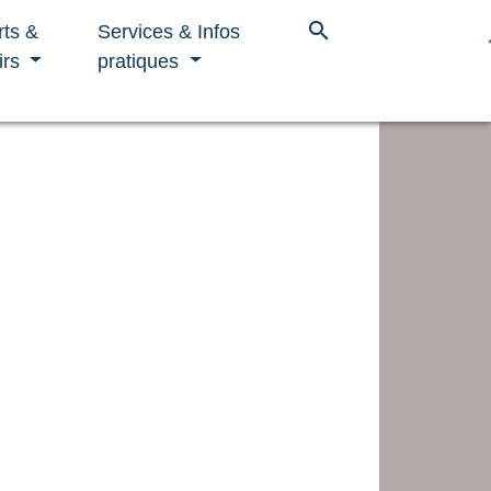
search
rts &
Services & Infos
irs
pratiques