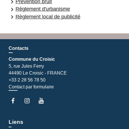
keyboard_arrow_right
Prévention bruit
keyboard_arrow_right
Règlement d'urbanisme
keyboard_arrow_right
Règlement local de publicité
Contacts
Commune du Croisic
5, rue Jules Ferry
44490 Le Croisic - FRANCE
+33 2 28 56 78 50
Contact par formulaire
Liens