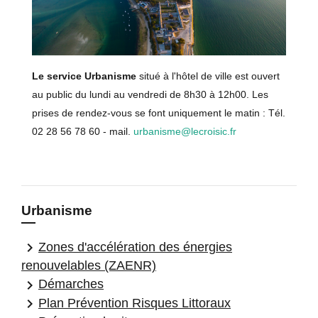
Le service Urbanisme
situé à l'hôtel de ville est ouvert
au public du lundi au vendredi de 8h30 à 12h00. Les
prises de rendez-vous se font uniquement le matin : Tél.
02 28 56 78 60 - mail.
urbanisme@lecroisic.fr
Urbanisme
keyboard_arrow_right
Zones d'accélération des énergies
renouvelables (ZAENR)
keyboard_arrow_right
Démarches
keyboard_arrow_right
Plan Prévention Risques Littoraux