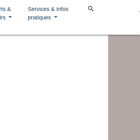
search
rts &
Services & Infos
irs
pratiques