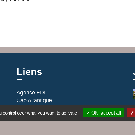
Liens
Agence EDF
Cap Altantique
Cinéma Le Hublot
 control over what you want to activate
OK, accept all
EDF emménagement
Gestionnaire distribution d'électricité