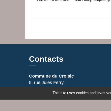
Contacts
Commune du Croisic
5, rue Jules Ferry
44490 Le Croisic - FRANCE
This site uses cookies and gives you
+33 2 28 56 78 50
Contact par formulaire