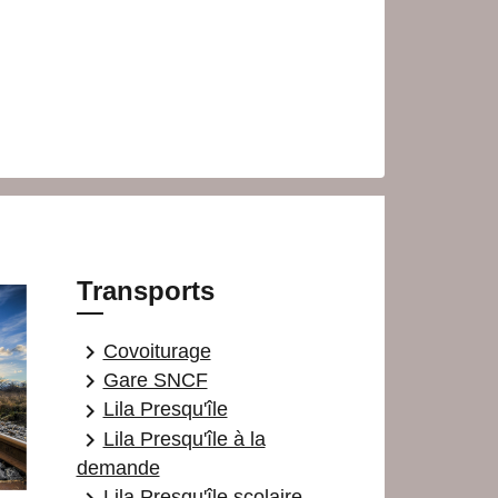
Transports
keyboard_arrow_right
Covoiturage
keyboard_arrow_right
Gare SNCF
keyboard_arrow_right
Lila Presqu'île
keyboard_arrow_right
Lila Presqu'île à la
demande
Lila Presqu'île scolaire