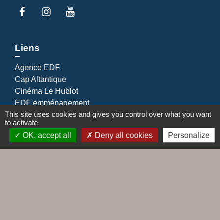
Liens
Agence EDF
Cap Altantique
Cinéma Le Hublot
EDF emménagement
This site uses cookies and gives you control over what you want
Gestionnaire distribution d'électricité
to activate
OK, accept all
Deny all cookies
Personalize
Jumelages
Le Croisic / Laufenburg
Mentions légales
-
Politique de confidentialité
-
Accessibilité
-
Plan du site
-
Gestion des cookies