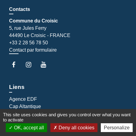
Contacts
Commune du Croisic
5, rue Jules Ferry
44490 Le Croisic - FRANCE
+33 2 28 56 78 50
Contact par formulaire
Liens
Agence EDF
Cap Altantique
Cinéma Le Hublot
This site uses cookies and gives you control over what you want
to activate
EDF emménagement
OK, accept all
Deny all cookies
Personalize
Gestionnaire distribution d'électricité