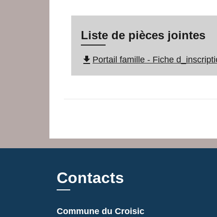
Liste de pièces jointes
file_download
Portail famille - Fiche d_inscrip
Contacts
Commune du Croisic