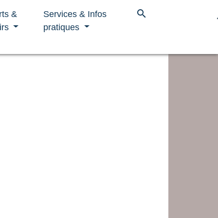
search
rts &
Services & Infos
irs
pratiques