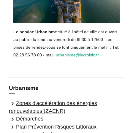
Le service Urbanisme
situé à l'hôtel de ville est ouvert
au public du lundi au vendredi de 8h30 à 12h00. Les
prises de rendez-vous se font uniquement le matin : Tél.
02 28 56 78 60 - mail.
urbanisme@lecroisic.fr
Urbanisme
keyboard_arrow_right
Zones d'accélération des énergies
renouvelables (ZAENR)
keyboard_arrow_right
Démarches
keyboard_arrow_right
Plan Prévention Risques Littoraux