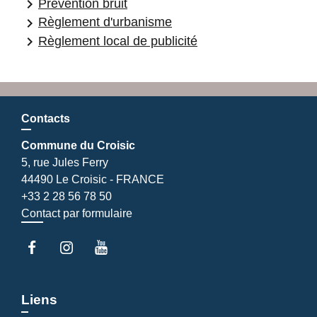
keyboard_arrow_right
Prévention bruit
keyboard_arrow_right
Règlement d'urbanisme
keyboard_arrow_right
Règlement local de publicité
Contacts
Commune du Croisic
5, rue Jules Ferry
44490 Le Croisic - FRANCE
+33 2 28 56 78 50
Contact par formulaire
Liens