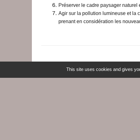
Préserver le cadre paysager naturel e
Agir sur la pollution lumineuse et l
prenant en considération les nouvea
This site uses cookies and gives you
Contacts
Commune du Croisic
5, rue Jules Ferry
44490 Le Croisic - FRANCE