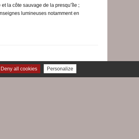
et la côte sauvage de la presqu’île ;
et enseignes lumineuses notamment en
Deny all cookies
Personalize
Jumelages
Le Croisic / Laufenburg