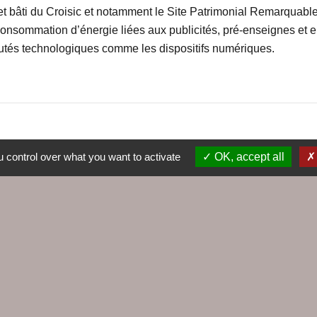
t bâti du Croisic et notamment le Site Patrimonial Remarquable 
a consommation d’énergie liées aux publicités, pré-enseignes 
utés technologiques comme les dispositifs numériques.
 control over what you want to activate
OK, accept all
Liens
Agence EDF
Cap Altantique
Cinéma Le Hublot