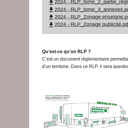
file_download
2024 - RLP_tome_2_partie_règle
file_download
2024 - RLP_tome_3_annexes.pd
file_download
2024 - RLP_Zonage enseigne.pd
file_download
2024 - RLP_Zonage publicité.p
Qu’est-ce qu’un RLP ?
C’est un document règlementaire permettant
d’un territoire. Dans ce RLP, il sera questi