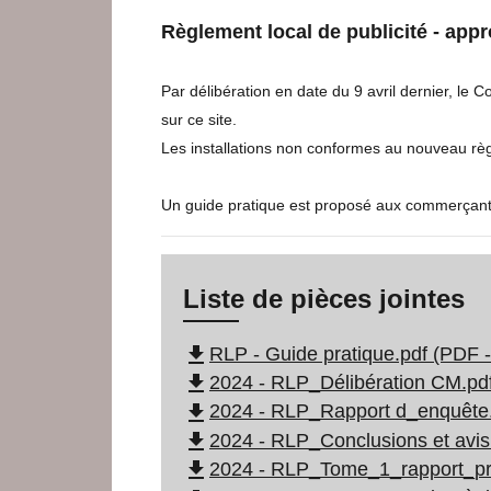
Règlement local de publicité - app
Par délibération en date du 9 avril dernier, le
sur ce site.
Les installations non conformes au nouveau règl
Un guide pratique est proposé aux commerçants, 
Liste de pièces jointes
file_download
RLP - Guide pratique.pdf (PDF 
file_download
2024 - RLP_Délibération CM.pdf
file_download
2024 - RLP_Rapport d_enquête.
file_download
2024 - RLP_Conclusions et avis
file_download
2024 - RLP_Tome_1_rapport_pré