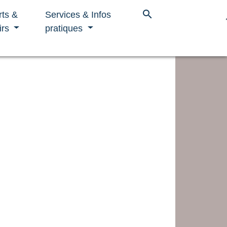
search
rts &
Services & Infos
irs
pratiques