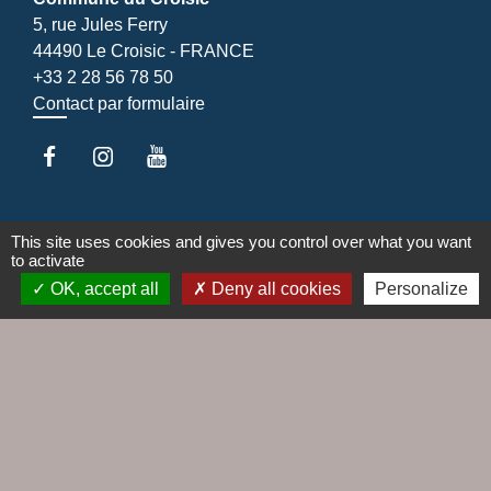
5, rue Jules Ferry
44490 Le Croisic - FRANCE
+33 2 28 56 78 50
Contact par formulaire
Liens
This site uses cookies and gives you control over what you want
to activate
Agence EDF
OK, accept all
Deny all cookies
Personalize
Cap Altantique
Cinéma Le Hublot
EDF emménagement
Gestionnaire distribution d'électricité
Jumelages