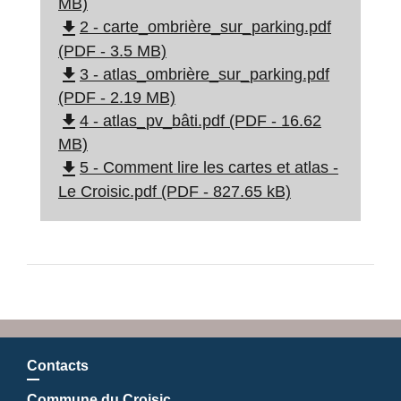
MB)
file_download
2 - carte_ombrière_sur_parking.pdf
(PDF - 3.5 MB)
file_download
3 - atlas_ombrière_sur_parking.pdf
(PDF - 2.19 MB)
file_download
4 - atlas_pv_bâti.pdf (PDF - 16.62
MB)
file_download
5 - Comment lire les cartes et atlas -
Le Croisic.pdf (PDF - 827.65 kB)
Contacts
Commune du Croisic