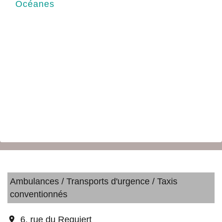
Océanes
Ambulances / Transports d'urgence / Taxis
conventionnés
location_on
6, rue du Requiert