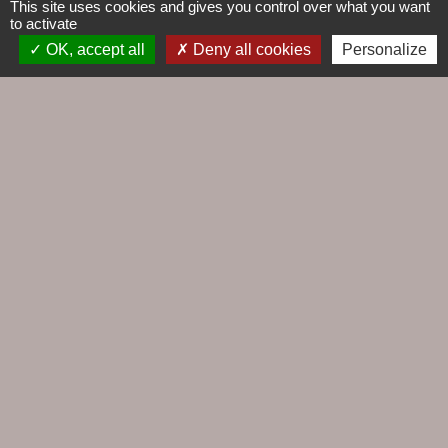
This site uses cookies and gives you control over what you want
to activate
OK, accept all
Deny all cookies
Personalize
Contacts
Commune du Croisic
5, rue Jules Ferry
44490 Le Croisic - FRANCE
+33 2 28 56 78 50
Contact par formulaire
Liens
Agence EDF
Cap Altantique
Cinéma Le Hublot