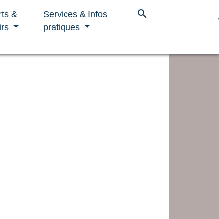
search
rts &
Services & Infos
irs
pratiques