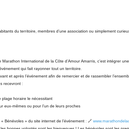
abitants du territoire, membres d’une association ou simplement curieux
le Marathon International de la Côte d’Amour Amarris, c’est intégrer un
vénement qui fait rayonner tout un territoire.
avant et après l’événement afin de remercier et de rassembler l’ensemb
s recevront :
 plage horaire le nécessitant
 pour eux-mêmes ou pour l’un de leurs proches
e « Bénévoles » du site internet de l’événement : 🔗
www.marathondela
es les bonnes volontés sont les bienvenues ! Les bénévoles sont les pre