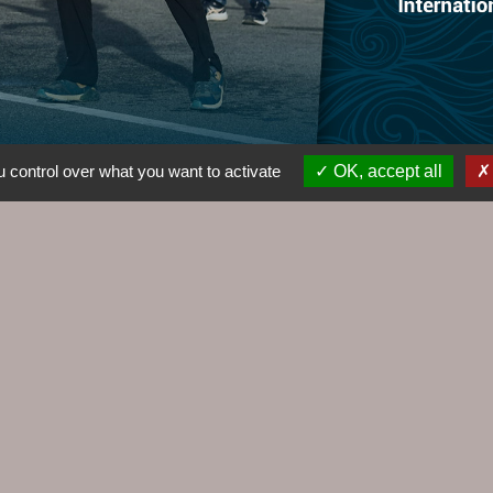
 control over what you want to activate
OK, accept all
Liens
Agence EDF