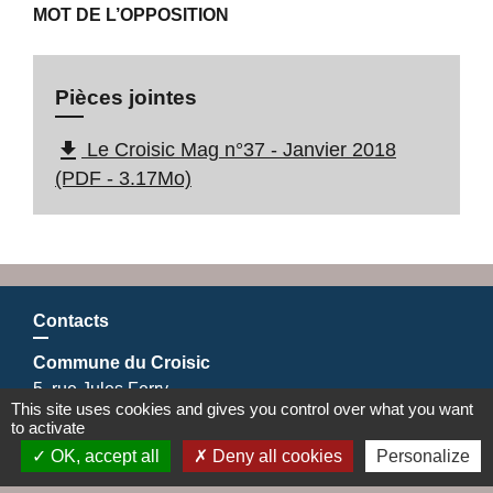
MOT DE L’OPPOSITION
Pièces jointes
file_download
Le Croisic Mag n°37 - Janvier 2018
(PDF - 3.17Mo)
Contacts
Commune du Croisic
5, rue Jules Ferry
This site uses cookies and gives you control over what you want
44490 Le Croisic - FRANCE
to activate
+33 2 28 56 78 50
OK, accept all
Deny all cookies
Personalize
Contact par formulaire