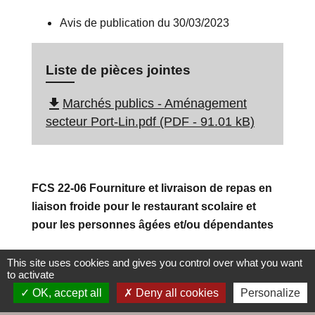
Avis de publication du 30/03/2023
Liste de pièces jointes
file_download
Marchés publics - Aménagement
secteur Port-Lin.pdf (PDF - 91.01 kB)
FCS 22-06 Fourniture et livraison de repas en
liaison froide pour le restaurant scolaire et
pour les personnes âgées et/ou dépendantes
Avis de publication du 26/01/2023
This site uses cookies and gives you control over what you want
to activate
OK, accept all
Deny all cookies
Personalize
Liste de pièces jointes