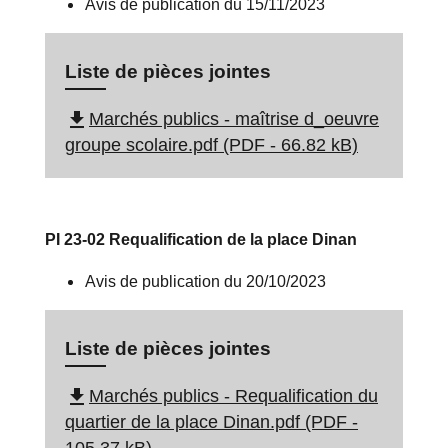
Avis de publication du 15/11/2023
Liste de pièces jointes
file_download
Marchés publics - maîtrise d_oeuvre
groupe scolaire.pdf (PDF - 66.82 kB)
PI 23-02 Requalification de la place Dinan
Avis de publication du 20/10/2023
Liste de pièces jointes
file_download
Marchés publics - Requalification du
quartier de la place Dinan.pdf (PDF -