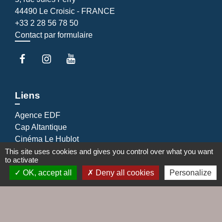
44490 Le Croisic - FRANCE
+33 2 28 56 78 50
Contact par formulaire
Liens
Agence EDF
Cap Altantique
Cinéma Le Hublot
EDF emménagement
This site uses cookies and gives you control over what you want
to activate
Gestionnaire distribution d'électricité
OK, accept all
Deny all cookies
Personalize
Jumelages
Le Croisic / Laufenburg