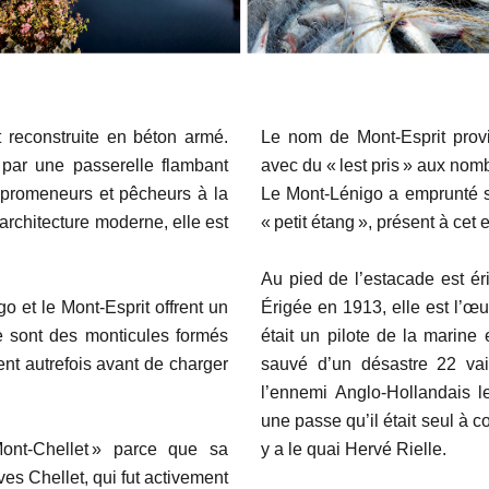
t reconstruite en béton armé.
Le nom de Mont-Esprit provie
ar une passerelle flambant
avec du « lest pris » aux nomb
 promeneurs et pêcheurs à la
Le Mont-Lénigo a emprunté so
rchitecture moderne, elle est
« petit étang », présent à cet 
Au pied de l’estacade est ér
o et le Mont-Esprit offrent un
Érigée en 1913, elle est l’œ
e sont des monticules formés
était un pilote de la marine
ent autrefois avant de charger
sauvé d’un désastre 22 vai
l’ennemi Anglo-Hollandais l
une passe qu’il était seul à c
Mont-Chellet » parce que sa
y a le quai Hervé Rielle.
ves Chellet, qui fut activement