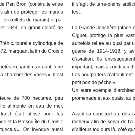
 de Pen Bron (construite entre
il s’agit de terre-pleins arti
 afin de protéger les marais
lest.
 les œillets de marais) et par
 et 1844, en granit coloré de
La Grande Jonchère (place d
Ciguet, protège la plus vas
réhic, tourelle cylindrique de
autrefois reliée au quai par 
872, marquant la fin du Croisic
guerre de 1914-1918, y ava
d’aviation. Ils envisageaie
ppelés « chambres » dont l’une
important, mais à condition d
la chambre des Vases ». Il est
Les pourparlers n’aboutirent 
petit port de pêche ».
Un autre exemple d’architectu
érieure de 700 hectares, peu
promenade et aux quais, au 
elle alimente en eau de mer.
raict était utilisé pour les
Avant sa construction, des 
e et la Presqu’île du Croisic
rocheux afin de servir de bal
trajectus ». On invoque aussi
d’ailleurs toujours là, côté q