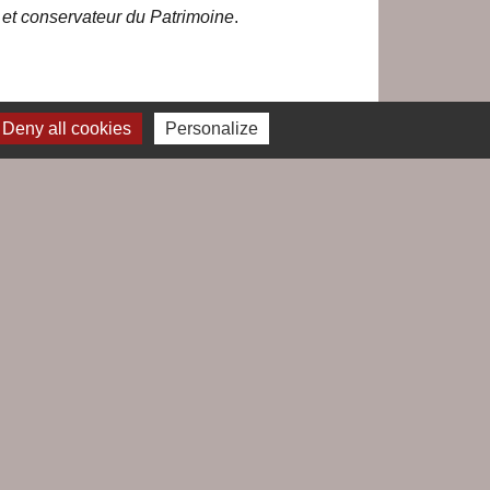
n et conservateur du Patrimoine
.
Deny all cookies
Personalize
Jumelages
Le Croisic / Laufenburg