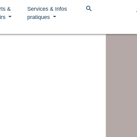
search
rts &
Services & Infos
irs
pratiques