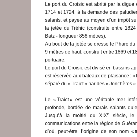
Le port du Croisic est abrité par la digue
1714 et 1724, à la demande des paludiers
salants, et payée au moyen d’un impôt sur
la jetée du Tréhic (construite entre 1824
Batz - longueur 858 mètres).
Au bout de la jetée se dresse le Phare du T
9 mètres de haut, construit entre 1869 et 1
portuaire.
Le port du Croisic est divisé en bassins a
est réservée aux bateaux de plaisance : « 
séparé du « Traict » par des « Jonchères ».
Le « Traict » est une véritable mer int
profonde, bordée de marais salants qu’
e
Jusqu’à la moitié du XIX
siècle, le t
communications entre la région de Guérand
d’où, peut-être, l’origine de son nom « 