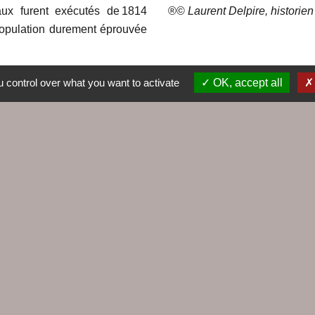
aux furent exécutés de 1814
®©
Laurent Delpire, historie
population durement éprouvée
 control over what you want to activate
OK, accept all
Liens
Agence EDF
Cap Altantique
Cinéma Le Hublot