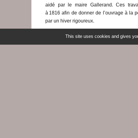
aidé par le maire Gallerand. Ces trav
à 1816 afin de donner de l’ouvrage à la 
par un hiver rigoureux.
This site uses cookies and gives you
Contacts
Commune du Croisic
5, rue Jules Ferry
44490 Le Croisic - FRANCE